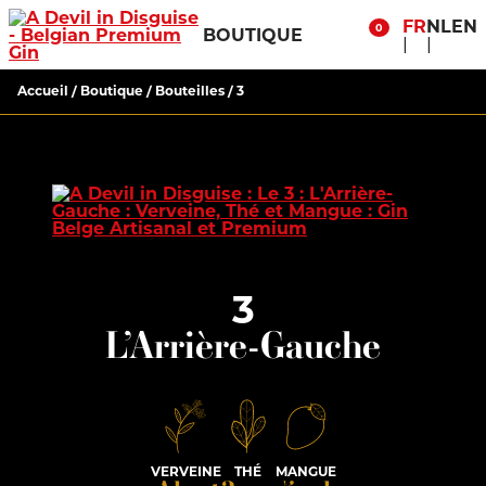
FR
NL
EN
0
BOUTIQUE
Accueil
/
Boutique
/
Bouteilles
/ 3
3
L’Arrière-Gauche
VERVEINE
THÉ
MANGUE