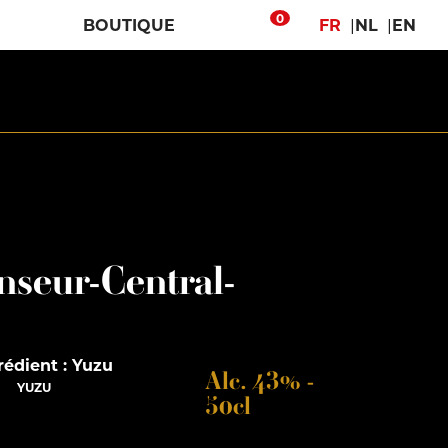
0
BOUTIQUE
FR
NL
EN
nseur-Central-
Alc. 43% -
YUZU
50cl