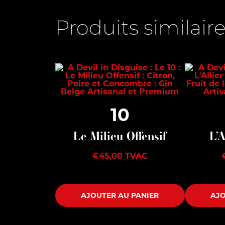
Produits similair
10
Le Milieu Offensif
L’
€
45,00
TVAC
AJOUTER AU PANIER
AJO