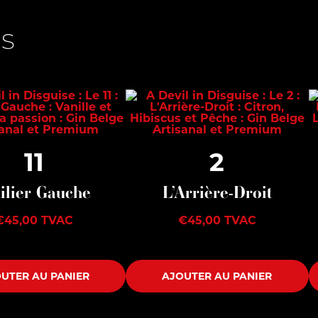
es
11
2
Ailier Gauche
L’Arrière-Droit
€
45,00
TVAC
€
45,00
TVAC
UTER AU PANIER
AJOUTER AU PANIER