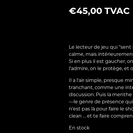
€
45,00
TVAC
Le lecteur de jeu qui “sent 
calme, mais intérieurement
Si en plus il est gaucher, 
l’admire, on le protège, et
Il a l’air simple, presque mi
tranchant, comme une inte
discussion. Puis la menthe s
—le genre de présence qui r
n’est pas là pour faire le s
clean … et te faire compren
En stock