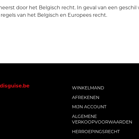
eerst door het Belgisch recht. In geval van een gesch
regels van het Belgisch en Europees recht.
disguise.be
WINKELMAND
AFREKENEN
MIJN ACCOUNT
ALGEMENE
VERKOOPVOORWAARDEN
HERROEPINGSRECHT