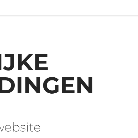
IJKE
DINGEN
website