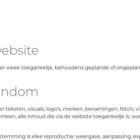
ebsite
n per week toegankelijk, behoudens geplande of ongep
gendom
teksten, visuals, logo’s, merken, benamingen, foto’s, vid
en, alle inhoud die via de website toegankelijk is, w
temming is elke reproductie, weergave, aanpassing, expl