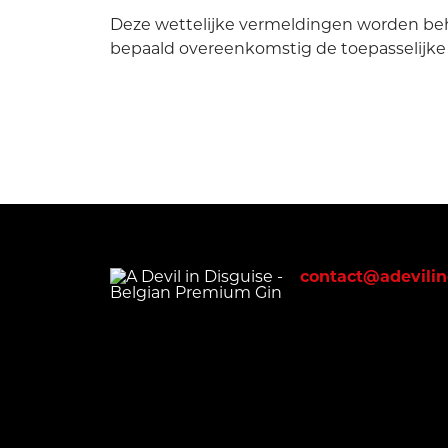
Deze wettelijke vermeldingen worden beh
bepaald overeenkomstig de toepasselijke 
contact@adevilin