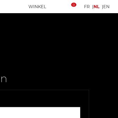
0
WINKEL
FR
NL
EN
en