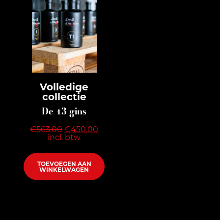
Volledige
collectie
De 13 gins
Oorspronkelijke
Huidige
€
563,00
€
450,00
prijs
prijs
incl. btw
was:
is:
€563,00.
€450,00.
TOEVOEGEN AAN
WINKELWAGEN