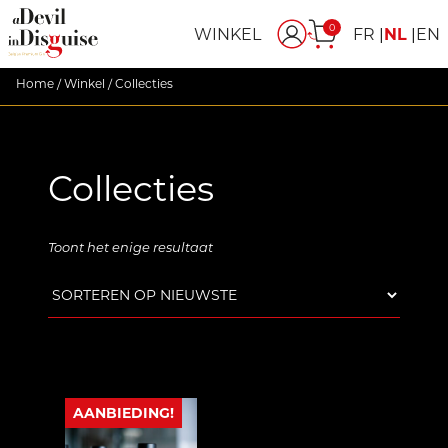
0
WINKEL
FR
NL
EN
Home
/
Winkel
/ Collecties
Collecties
Toont het enige resultaat
AANBIEDING!