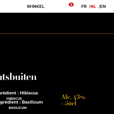
0
WINKEL
FR
NL
EN
tsbuiten
Alc. 43%
HIBISCUS
- 50cl
BASILICUM