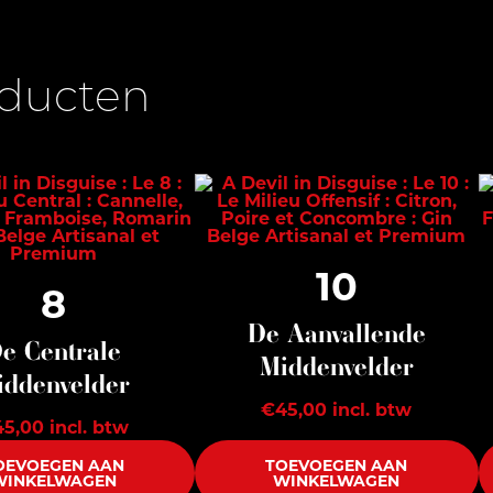
oducten
10
8
De Aanvallende
e Centrale
Middenvelder
iddenvelder
€
45,00
incl. btw
45,00
incl. btw
OEVOEGEN AAN
TOEVOEGEN AAN
WINKELWAGEN
WINKELWAGEN