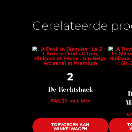
Gerelateerde pr
2
De Rechtsback
D
€
45,00
incl. btw
M
€
TOEVOEGEN AAN
T
WINKELWAGEN