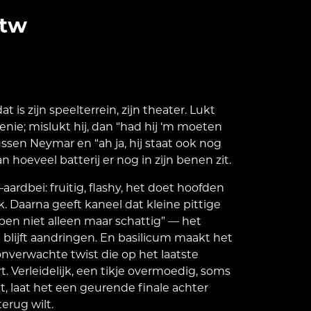
btw
dat is zijn speelterrein, zijn theater. Lukt
 genie; mislukt hij, dan “had hij ‘m moeten
ssen Neymar en “ah ja, hij staat ook nog
n hoeveel batterij er nog in zijn benen zit.
aardbei: fruitig, flashy, het doet hoofden
k. Daarna geeft kaneel dat kleine pittige
k ben niet alleen maar schattig” — het
 blijft aandringen. En basilicum maakt het
onverwachte twist die op het laatste
Verleidelijk, een tikje overmoedig, soms
kt, laat het een geurende finale achter
erug wilt.